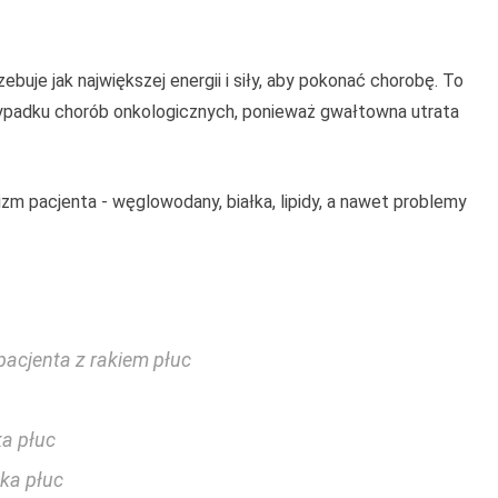
ebuje jak największej energii i siły, aby pokonać chorobę. To
zypadku chorób onkologicznych, ponieważ gwałtowna utrata
izm pacjenta - węglowodany, białka, lipidy, a nawet problemy
pacjenta z rakiem płuc
ka płuc
aka płuc