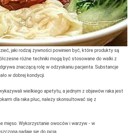
ieć, jaki rodzaj żywności powinien być, które produkty są
ółczesne różne techniki mogą być stosowane do walki z
odgrywa znaczącą rolę w odzyskaniu pacjenta. Substancje
ło w dobrej kondycji.
ykazywali wielkiego apetytu, a jednym z objawów raka jest
okarm dla raka płuc, należy skonsultować się z
ne mięso. Wykorzystanie owoców i warzyw - w
zczona nadaje się do picia..