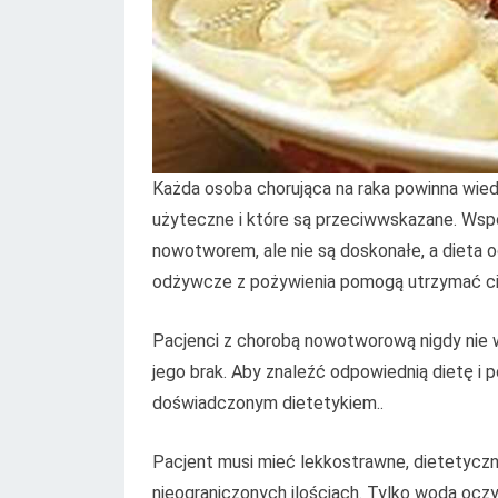
Każda osoba chorująca na raka powinna wiedz
użyteczne i które są przeciwwskazane. Wsp
nowotworem, ale nie są doskonałe, a dieta 
odżywcze z pożywienia pomogą utrzymać cia
Pacjenci z chorobą nowotworową nigdy nie w
jego brak. Aby znaleźć odpowiednią dietę i p
doświadczonym dietetykiem..
Pacjent musi mieć lekkostrawne, dietetycz
nieograniczonych ilościach. Tylko woda oczys