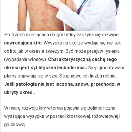
Po trzech miesiącach drugorzędny zaczyna się rozwijać
nawracająca kiła
. Wysypka na skórze wydaje się nie tak
obfita jak w okresie świeżym. Być może przejaw łysienia
(wypadania włosów).
Charakterystyczną cechą tego
okresu jest syfilityczna leukodermia..
Niepigmentowane
plamy pojawiają się w szyi. Stopniowo ich liczba rośnie..
Jeśli patologia nie jest leczona, znowu przechodzi w
ukryty okres..
W miarę rozwoju kiły wtórnej pojawia się polimorficzna
wystająca wysypka w postaci krostkowej, różowarowej i
grudkowej..