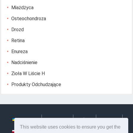
Miażdżyca
Osteochondroza
Drozd
Retina
Enureza
Nadciśnienie
Zioła W Liście H
Produkty Odchudzające
Українська
Български
Česky
Hrvatski
This website uses cookies to ensure you get the
Polski
Slovenský
Slovenščina
Сербиан