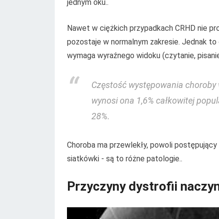
jednym oku..
Nawet w ciężkich przypadkach CRHD nie prow
pozostaje w normalnym zakresie. Jednak to 
wymaga wyraźnego widoku (czytanie, pisani
Częstość występowania choroby w
wynosi ona 1,6% całkowitej populac
28%.
Choroba ma przewlekły, powoli postępujący
siatkówki - są to różne patologie..
Przyczyny dystrofii naczy