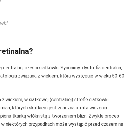
i
ówki
retinalna?
ą centralnej części siatkówki. Synonimy: dystrofia centralna,
o patologia związana z wiekiem, która występuje w wieku 50-60
 wiekiem, w siatkowej (centralnej) strefie siatkówki
ian, których skutkiem jest znaczna utrata widzenia
ąpiona tkanką włóknistą z tworzeniem blizn. Zwykle proces
le w niektórych przypadkach może wystąpić przed czasem na