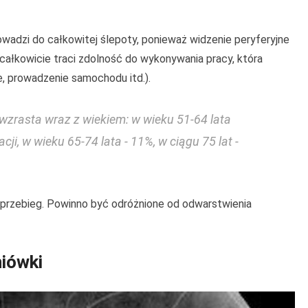
adzi do całkowitej ślepoty, ponieważ widzenie peryferyjne
całkowicie traci zdolność do wykonywania pracy, która
e, prowadzenie samochodu itd.).
zrasta wraz z wiekiem: w wieku 51-64 lata
ji, w wieku 65-74 lata - 11%, w ciągu 75 lat -
 przebieg. Powinno być odróżnione od odwarstwienia
niówki