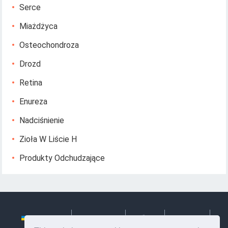
Serce
Miażdżyca
Osteochondroza
Drozd
Retina
Enureza
Nadciśnienie
Zioła W Liście H
Produkty Odchudzające
Українська
Български
Česky
Hrvatski