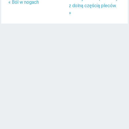
« Ból w nogach
z dolną częścią pleców.
»