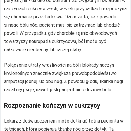
peryferyjna - daleko od centrum. Ze zwężonym światłem w
naczyniach cukrzycowych, w wielu przypadkach rozpoczyna
się chromanie przestankowe. Oznacza to, że z powodu
silnego bólu nóg, pacjent musi się zatrzymać lub chodzić
powoli. W przypadku, gdy chorobie tętnic obwodowych
towarzyszy neuropatia cukrzycowa, ból może być
całkowicie nieobecny lub raczej słaby.
Połączenie utraty wrażliwości na ból i blokady naczyń
krwionośnych znacznie zwiększa prawdopodobieństwo
amputacji jednej lub obu nóg. Z powodu głodu, tkanka nogi
nadal się psuje, nawet jeśli pacjent nie odczuwa bólu..
Rozpoznanie kończyn w cukrzycy
Lekarz z doświadczeniem może dotknąć tętna pacjenta w
tętnicach, które pobierają tkankę nóg przez dotyk. Ta