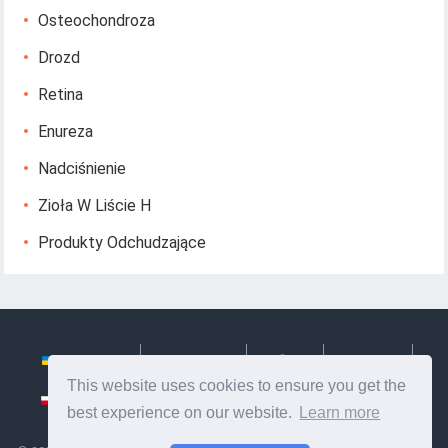
Osteochondroza
Drozd
Retina
Enureza
Nadciśnienie
Zioła W Liście H
Produkty Odchudzające
Українська
Български
Česky
Hrvatski
This website uses cookies to ensure you get the
Polski
Slovenský
Slovenščina
Сербиан
best experience on our website.
Learn more