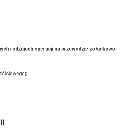
nych rodzajach operacji na przewodzie żołądkowo-
żółciowego);
ii