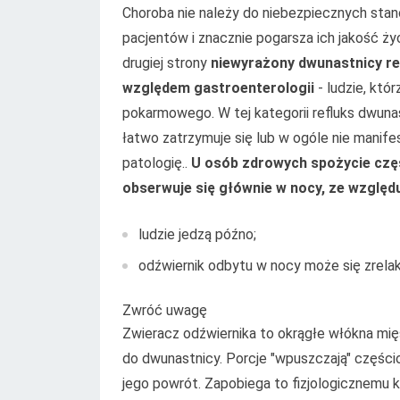
Choroba nie należy do niebezpiecznych stan
pacjentów i znacznie pogarsza ich jakość ży
drugiej strony
niewyrażony dwunastnicy ref
względem gastroenterologii
- ludzie, któ
pokarmowego. W tej kategorii refluks dwuna
łatwo zatrzymuje się lub w ogóle nie manife
patologię..
U osób zdrowych spożycie czę
obserwuje się głównie w nocy, ze względu
ludzie jedzą późno;
odźwiernik odbytu w nocy może się zrela
Zwróć uwagę
Zwieracz odźwiernika to okrągłe włókna mię
do dwunastnicy. Porcje "wpuszczają" częścio
jego powrót. Zapobiega to fizjologicznemu k