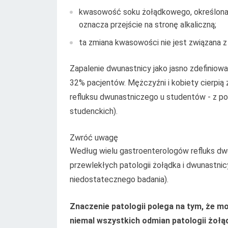
kwasowość soku żołądkowego, określona p
oznacza przejście na stronę alkaliczną;
ta zmiana kwasowości nie jest związana 
Zapalenie dwunastnicy jako jasno zdefiniow
32% pacjentów. Mężczyźni i kobiety cierpi
refluksu dwunastniczego u studentów - z po
studenckich).
Zwróć uwagę
Według wielu gastroenterologów refluks 
przewlekłych patologii żołądka i dwunastni
niedostatecznego badania).
Znaczenie patologii polega na tym, że m
niemal wszystkich odmian patologii żołą