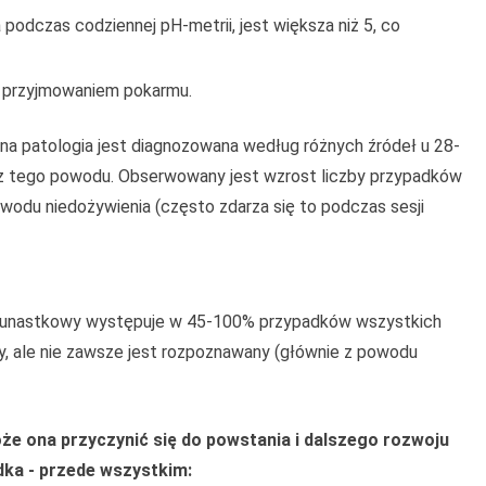
odczas codziennej pH-metrii, jest większa niż 5, co
z przyjmowaniem pokarmu.
ana patologia jest diagnozowana według różnych źródeł u 28-
ą z tego powodu. Obserwowany jest wzrost liczby przypadków
wodu niedożywienia (często zdarza się to podczas sesji
dwunastkowy występuje w 45-100% przypadków wszystkich
cy, ale nie zawsze jest rozpoznawany (głównie z powodu
oże ona przyczynić się do powstania i dalszego rozwoju
dka - przede wszystkim: