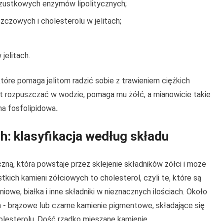
zustkowych enzymów lipolitycznych;
czowych i cholesterolu w jelitach;
jelitach.
które pomaga jelitom radzić sobie z trawieniem ciężkich
st rozpuszczać w wodzie, pomaga mu żółć, a mianowicie takie
na fosfolipidowa..
h: klasyfikacja według składu
czną, która powstaje przez sklejenie składników żółci i może
tkich kamieni żółciowych to cholesterol, czyli te, które są
iowe, białka i inne składniki w nieznacznych ilościach. Około
h - brązowe lub czarne kamienie pigmentowe, składające się
cholesterolu. Dość rzadko mieszane kamienie.