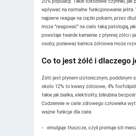
20% populacji. Takie szkodliwe czynniki, jak 
wpływać na normalne funkcjonowanie jelita
najpierw reaguje na ciężki pokarm, przez dłu
może "reagować" na ciało taką patologią, ja
powstaje twarde kamienie z płynnej żółci i ja
osoby, ponieważ kamica żółciowa może rozwi
Co to jest żółć i dlaczego 
Żółć jest płynem izotonicznym, podobnym sk
około 12% to kwasy żółciowe, 4% fosfolipidy
takie jak białka, elektrolity, bilirubina bezp
Codziennie w ciele zdrowego człowieka wytwa
ważne funkcje dla ciała:
emulguje tłuszcze, czyli promuje ich mies