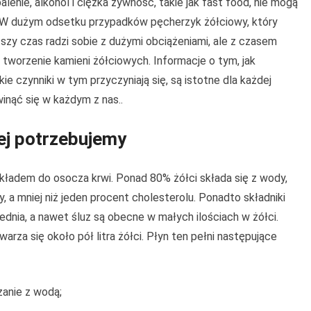
palenie, alkohol i ciężka żywność, takie jak fast food, nie mogą
. W dużym odsetku przypadków pęcherzyk żółciowy, który
ższy czas radzi sobie z dużymi obciążeniami, ale z czasem
k tworzenie kamieni żółciowych. Informacje o tym, jak
kie czynniki w tym przyczyniają się, są istotne dla każdej
nąć się w każdym z nas..
jej potrzebujemy
ładem do osocza krwi. Ponad 80% żółci składa się z wody,
, a mniej niż jeden procent cholesterolu. Ponadto składniki
ośrednia, a nawet śluz są obecne w małych ilościach w żółci.
rza się około pół litra żółci. Płyn ten pełni następujące
zanie z wodą;