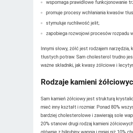
wspomaga prawidłowe funkcjonowanie tr
promuje procesy wchłaniania kwasów tłusz
stymuluje ruchliwość jelit;
zapobiega rozwojowi procesów rozpadu w 
Innymi słowy, żółć jest rodzajem narzędzia, 
tłustych potraw. Sam cholesterol trudno je
ważne składniki, jak kwasy żółciowe i lecyty
Rodzaje kamieni żółciowyc
Sam kamień żółciowy jest strukturą krystali
mieć inny kształt i rozmiar. Ponad 80% wszys
bardziej cholesterolowe i zawierają sole wapn
20% stanowi drugi rodzaj kamieni żółciowyc
głównie z bilirubiny wapnia i mniej niż 10% 