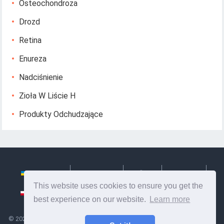
Osteochondroza
Drozd
Retina
Enureza
Nadciśnienie
Zioła W Liście H
Produkty Odchudzające
Українська
Български
Česky
Hrvatski
This website uses cookies to ensure you get the
Polski
Slovenský
Slovenščina
Сербиан
best experience on our website.
Learn more
©
2026
Ze Signon
- Przydatne informacje i wskazówki dotyczące opieki