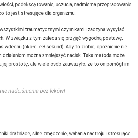
e wieści, podekscytowanie, uczucia, nadmierna przepracowanie
o to jest stresujące dla organizmu..
mi wszystkimi traumatycznymi czynnikami i zaczyna wysyłać
nich. W związku z tym zaleca się przyjąć wygodną postawę,
 wdechu (około 7-8 sekund). Aby to zrobić, opóźnienie nie
tym działaniom można zmniejszyć nacisk. Taka metoda może
jej prostotę, ale wiele osób zauważyło, że to on pomógł im
ie nadciśnienia bez leków!
ki drażniące, silne zmęczenie, wahania nastroju i stresujące