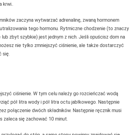
krwi..
ynników zaczyna wytwarzać adrenalinę, zwaną hormonem
eutralizowania tego hormonu. Rytmiczne chodzenie (to znaczy
lub zbyt szybkie) jest jednym z nich. Jeśli opuścisz dom na
ożesz nie tylko zmniejszyć ciśnienie, ale także dostarczyć
 się.
szyć ciśnienie. W tym celu należy go rozcieńczać wodą
iąć pół litra wody i pół litra octu jabłkowego. Następnie
rzez połączenie dwóch składników. Następnie ręcznik musi
es zaleca się zachować 10 minut.
e przylegać do stóp, a same stopy powinny znajdować się