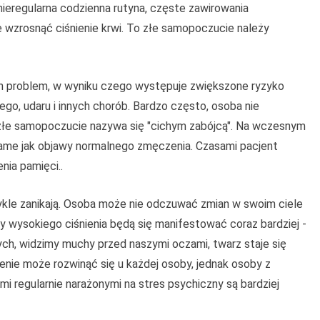
 nieregularna codzienna rutyna, częste zawirowania
wzrosnąć ciśnienie krwi. To złe samopoczucie należy
en problem, w wyniku czego występuje zwiększone ryzyko
go, udaru i innych chorób. Bardzo często, osoba nie
 złe samopoczucie nazywa się "cichym zabójcą". Na wczesnym
 same jak objawy normalnego zmęczenia. Czasami pacjent
nia pamięci..
ykle zanikają. Osoba może nie odczuwać zmian w swoim ciele
wy wysokiego ciśnienia będą się manifestować coraz bardziej -
ch, widzimy muchy przed naszymi oczami, twarz staje się
enie może rozwinąć się u każdej osoby, jednak osoby z
i regularnie narażonymi na stres psychiczny są bardziej