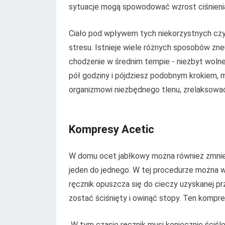
sytuacje mogą spowodować wzrost ciśnienia 
Ciało pod wpływem tych niekorzystnych cz
stresu. Istnieje wiele różnych sposobów zn
chodzenie w średnim tempie - niezbyt wolne 
pół godziny i pójdziesz podobnym krokiem, m
organizmowi niezbędnego tlenu, zrelaksować
Kompresy Acetic
W domu ocet jabłkowy można również zmniej
jeden do jednego. W tej procedurze można wz
ręcznik opuszcza się do cieczy uzyskanej p
zostać ściśnięty i owinąć stopy. Ten kompr
W tym czasie ręcznik musi koniecznie ściśl