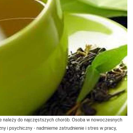
cze należy do najczęstszych chorób. Osoba w nowoczesnych
ny i psychiczny - nadmierne zatrudnienie i stres w pracy,