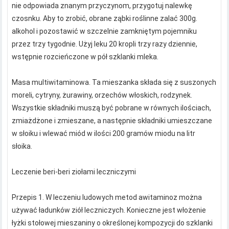
nie odpowiada znanym przyczynom, przygotuj nalewkę
czosnku. Aby to zrobić, obrane ząbki roślinne zalać 300g.
alkohol i pozostawić w szczelnie zamkniętym pojemniku
przez trzy tygodnie. Użyj leku 20 kropli trzy razy dziennie,
wstępnie rozcieńczone w pół szklanki mleka.
Masa multiwitaminowa. Ta mieszanka składa się z suszonych
moreli, cytryny, żurawiny, orzechów włoskich, rodzynek.
Wszystkie składniki muszą być pobrane w równych ilościach,
zmiażdżone i zmieszane, a następnie składniki umieszczane
w słoiku i wlewać miód w ilości 200 gramów miodu na litr
słoika.
Leczenie beri-beri ziołami leczniczymi
Przepis 1. W leczeniu ludowych metod awitaminoz można
używać ładunków ziół leczniczych. Konieczne jest włożenie
łyżki stołowej mieszaniny o określonej kompozycji do szklanki