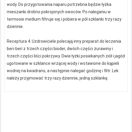
wody. Do przygotowania naparu potrzebna będzie łyżka
mieszanki drobno pokrojonych owoców. Po naleganiu w
termosie medium filtruje się i pobiera w pół szklanki trzy razy
dziennie..
Receptura 4. Uzdrowiciele polecają inny preparat do leczenia
beri-beri z trzech części bioder, dwóch części żurawiny i
trzech części liści pokrzywy. Dwie łyżki posiekanych ziół i jagód
ugotowane w szklance wrzącej wody i wstawione do kąpieli
wodnej na kwadrans, a następnie nalegać godzinę i filtr. Lek
należy przyjmować trzy razy dziennie, jedną szklankę.