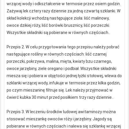
wrzącej wody i odkształcenie w termosie przez osiem godzin.
Zażywaj lek cztery razy dziennie za jedną czwartą szklanki. W
skład kolekcji wchodzą następujące zioła: liść malinowy,
owoce dzikiej róży, liść borówki brusznicy, liść porzeczki.
Wszystkie składniki są pobierane w równych częściach..
Przepis 2. W celu przygotowania tego przepisu należy pobrać
następujące rośliny w równych częściach: liść czarnej
porzeczki, pokrzywa, malina, mięta, kwiaty bzu czarnego,
owoce jarzębiny, ziele oregano i podbiał. Wszystkie składniki
miesza się i pobiera w objętości jednej łyżki stołowej, wlewa do
szklanki wrzącej wody, infukuje w termosie przez kilka godzin,
po czym mieszaninę filtruje się. Lek należy przyjmować w
ćwierć kubka 30 minut przed posiłkiem trzy razy dziennie..
Przepis 3. W leczeniu środków ludowej awitaminozy można
stosować mieszankę owoców róży i jarzębiny. Jagody są
pobierane w równych częściach i nalewa się szklankę wrzącej