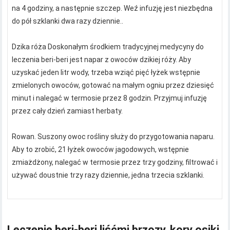
na 4 godziny, a następnie szczep. Weź infuzję jest niezbędna
do pół szklanki dwa razy dziennie..
Dzika róża Doskonałym środkiem tradycyjnej medycyny do
leczenia beri-beri jest napar z owoców dzikiej róży. Aby
uzyskać jeden litr wody, trzeba wziąć pięć łyżek wstępnie
zmielonych owoców, gotować na małym ogniu przez dziesięć
minut i nalegać w termosie przez 8 godzin. Przyjmuj infuzję
przez cały dzień zamiast herbaty.
Rowan. Suszony owoc rośliny służy do przygotowania naparu.
Aby to zrobić, 21 łyżek owoców jagodowych, wstępnie
zmiażdżony, nalegać w termosie przez trzy godziny, filtrować i
używać doustnie trzy razy dziennie, jedna trzecia szklanki.
Leczenie beri-beri liśćmi brzozy, kory osiki