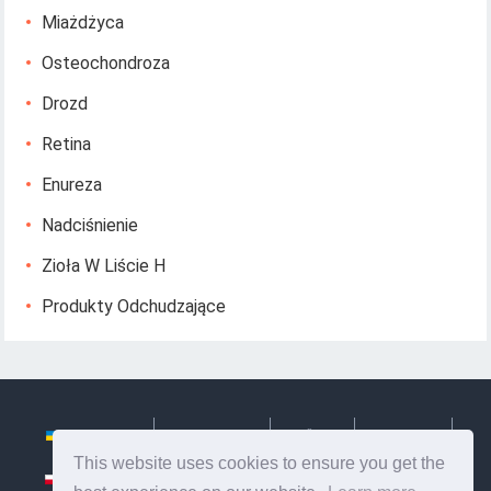
Miażdżyca
Osteochondroza
Drozd
Retina
Enureza
Nadciśnienie
Zioła W Liście H
Produkty Odchudzające
Українська
Български
Česky
Hrvatski
This website uses cookies to ensure you get the
Polski
Slovenský
Slovenščina
Сербиан