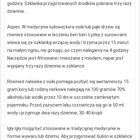
godziny. Szklanka przygotowanych środków pobrana trzy razy
dziennie..
Aspen. W medycynie ludowej kora osiki lub pąki drzew są
również stosowane w leczeniu beri-beri. Łyżkę z surowcami
wlewa się ze szklanką wrzącej wody i trzyma przez 15 minut
na małym ogniu, nie gotując, po czym nalegamy na 4 godziny.
Narzędzie jest filtrowane i mieszane z miodem, napar jest
wypijany trzy razy dziennie w szklance.
Również nalewka z osiki pomaga pozbyć się awitaminozy. 15
gram kory lub rośliny nerkowe nalegają na 100 gramów 70%
alkoholu lub wódki przez 10 dni w szczelnie zamkniętym
pojemniku. Przed zażyciem leku rozcieńcza się go w 50 ml
wody i przyjmuje dwa razy dziennie, 30-40 kropli.
Igły Igły mogą być stosowane w tradycyjnej medycynie w
formie wywaru lub dżemu. Aby przygotować bulion w szklance